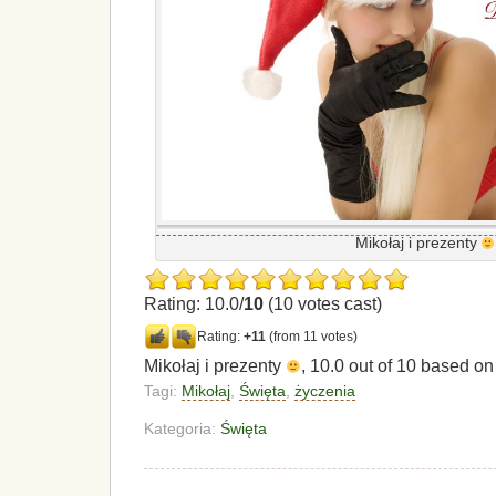
Mikołaj i prezenty
Rating: 10.0/
10
(10 votes cast)
Rating:
+11
(from 11 votes)
Mikołaj i prezenty
,
10.0
out of
10
based o
Tagi:
Mikołaj
,
Święta
,
życzenia
Kategoria:
Święta