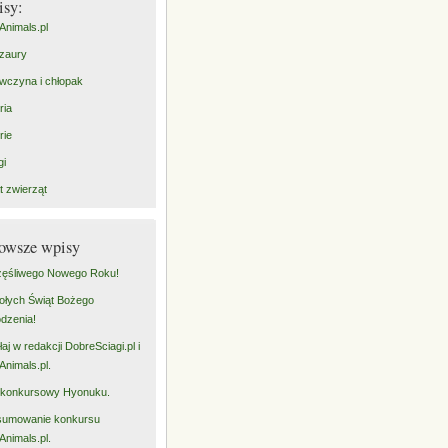
isy:
Animals.pl
zaury
wczyna i chłopak
ria
rie
gi
t zwierząt
owsze wpisy
ęśliwego Nowego Roku!
łych Świąt Bożego
dzenia!
łaj w redakcji DobreSciagi.pl i
Animals.pl.
 konkursowy Hyonuku.
sumowanie konkursu
Animals.pl.