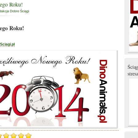
ego Roku!
akcja Dobre Ściągi
wego Roku!
Sciagi.pl
Ścią
stres