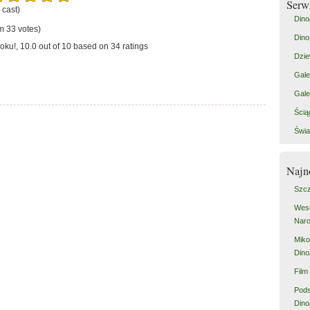
Serw
 cast)
Dino
m 33 votes)
Dino
oku!
,
10.0
out of
10
based on
34
ratings
Dzie
Gale
Gale
Ścią
Świa
Najn
Szcz
Weso
Naro
Miko
Dino
Film
Pod
Dino