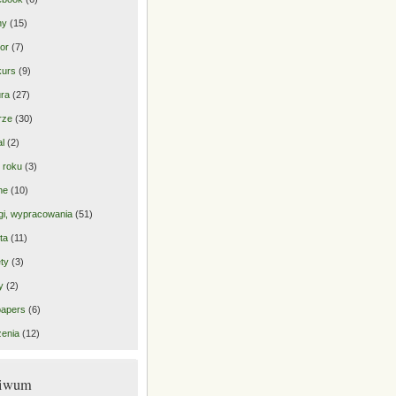
ny
(15)
or
(7)
kurs
(9)
ra
(27)
rze
(30)
al
(2)
 roku
(3)
ne
(10)
gi, wypracowania
(51)
ta
(11)
ty
(3)
y
(2)
papers
(6)
enia
(12)
hiwum