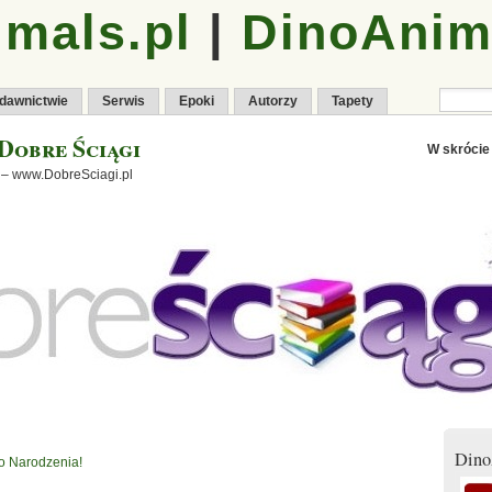
mals.pl
|
DinoAnim
dawnictwie
Serwis
Epoki
Autorzy
Tapety
Dobre Ściągi
W skrócie
 – www.DobreSciagi.pl
Dino
o Narodzenia!