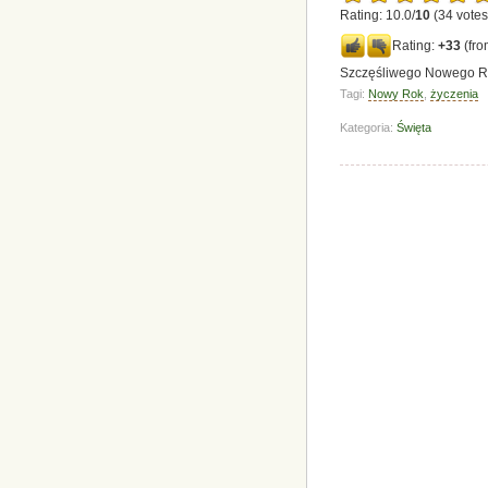
Rating: 10.0/
10
(34 votes
Rating:
+33
(fro
Szczęśliwego Nowego R
Tagi:
Nowy Rok
,
życzenia
Kategoria:
Święta