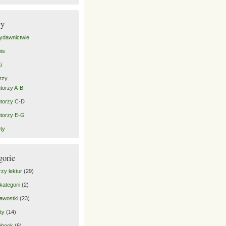
ny
ydawnictwie
is
i
rzy
torzy A-B
torzy C-D
torzy E-G
ty
gorie
rzy lektur
(29)
kategorii
(2)
awostki
(23)
ty
(14)
ebook
(6)