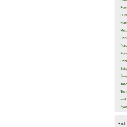
Fun
Hum
Kon
Matu
Pisa
Port
Pory
Róż
Ścią
Świę
Tape
Test
wall
Życz
Arc