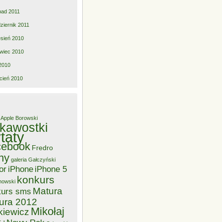
opad 2011
ziernik 2011
sień 2010
wiec 2010
2010
cień 2010
Apple
Borowski
ekawostki
taty
cebook
Fredro
ny
galeria
Gałczyński
or
iPhone
iPhone 5
konkurs
nowski
Matura
kurs sms
ura 2012
Mikołaj
kiewicz