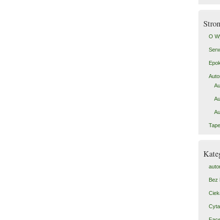
Stro
O W
Serw
Epok
Auto
Au
Au
Au
Tape
Kate
auto
Bez 
Ciek
Cyta
Fac