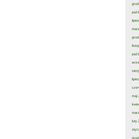
grud
paźd
lipi
mar
grud
list
paźd
wrze
sier
lipi
czer
maj 
kwie
mar
luty
styc
grud