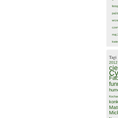
list
paźd
wrze
czer
maj 
kwie
Tagi
2012
ci
Cy
Fa
fun
hum
Kocha
kon
Mat
Mic