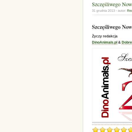
Szczęśliwego Now
31 grudnia 2013 - autor:
Red
Szczęśliwego No
Życzy redakcja
DinoAnimals.pl
&
Dobre