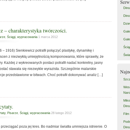
Serw
Dino
Dino
Dzie
z – charakterystyka twórczości.
Gale
arze
,
Ściągi, wypracowania
1 marca 2012
Gale
Ścią
 – 1916) Sienkiewicz potrafił połączyć plastykę, dynamikę i
Świa
cen z niezwykłą umiejętnością komponowania, które sprawiły, że
tury. Każdej z wykreowanych postaci potrafił nadać konkretny, jasny
e postać stawała się niezwykle wyrazista. Szczególnie malarskie
Najn
cje przedstawione w bitwach. Choć potrafił dokonywać analiz […]
Szcz
Weso
Naro
Miko
cytaty.
Dino
taty
,
Pisarze
,
Ściągi, wypracowania
28 lutego 2012
Film
Pod
 przeciągać poza jej kres. Bo nadmiar światła umniejsza istnienie. O
Dino