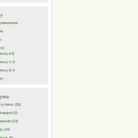
ny
ydawnictwie
is
i
rzy
torzy A-B
torzy C-D
torzy E-G
ty
gorie
rzy lektur
(29)
kategorii
(2)
awostki
(23)
ty
(14)
ebook
(6)