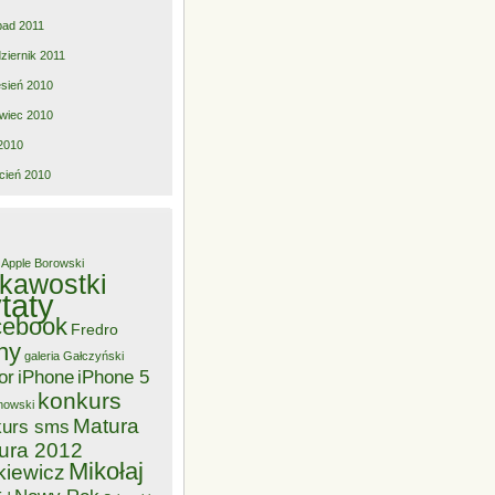
opad 2011
ziernik 2011
sień 2010
wiec 2010
2010
cień 2010
Apple
Borowski
ekawostki
taty
cebook
Fredro
ny
galeria
Gałczyński
or
iPhone
iPhone 5
konkurs
nowski
Matura
kurs sms
ura 2012
Mikołaj
kiewicz