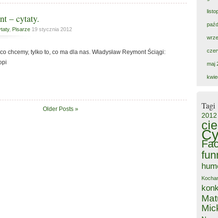
list
t – cytaty.
paźd
taty
,
Pisarze
19 stycznia 2012
wrze
czer
 co chcemy, tylko to, co ma dla nas. Władysław Reymont Ściągi:
łopi
maj 
kwie
Tagi
Older Posts »
2012
ci
Cy
Fa
fun
hum
Kocha
kon
Mat
Mic