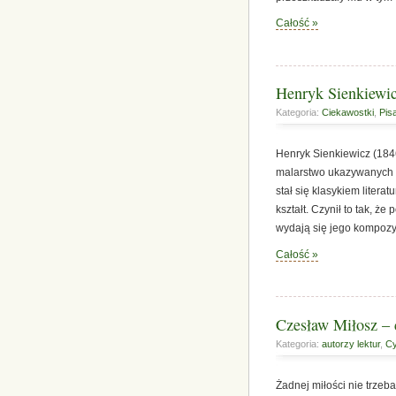
Całość »
Henryk Sienkiewic
Kategoria:
Ciekawostki
,
Pis
Henryk Sienkiewicz (1846
malarstwo ukazywanych s
stał się klasykiem litera
kształt. Czynił to tak, ż
wydają się jego kompozy
Całość »
Czesław Miłosz – 
Kategoria:
autorzy lektur
,
Cy
Żadnej miłości nie trzeba