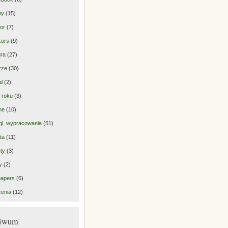
ny
(15)
or
(7)
kurs
(9)
ra
(27)
rze
(30)
al
(2)
 roku
(3)
ne
(10)
gi, wypracowania
(51)
ta
(11)
ty
(3)
y
(2)
papers
(6)
enia
(12)
hiwum