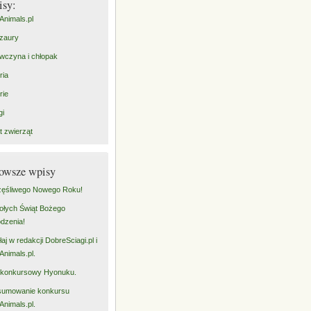
isy:
Animals.pl
zaury
wczyna i chłopak
ria
rie
gi
t zwierząt
owsze wpisy
ęśliwego Nowego Roku!
łych Świąt Bożego
dzenia!
łaj w redakcji DobreSciagi.pl i
Animals.pl.
 konkursowy Hyonuku.
sumowanie konkursu
Animals.pl.