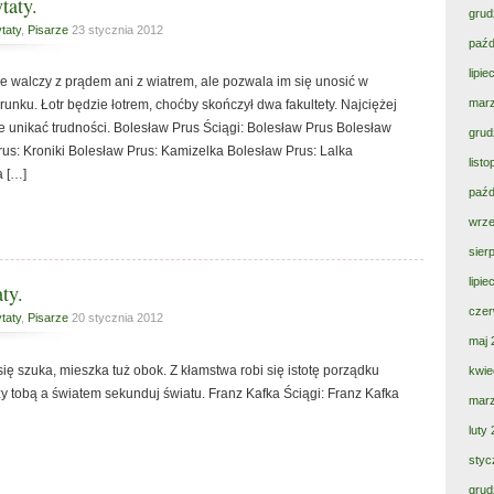
taty.
grud
taty
,
Pisarze
23 stycznia 2012
paźd
lipi
 walczy z prądem ani z wiatrem, ale pozwala im się unosić w
mar
runku. Łotr będzie łotrem, choćby skończył dwa fakultety. Najciężej
uje unikać trudności. Bolesław Prus Ściągi: Bolesław Prus Bolesław
grud
us: Kroniki Bolesław Prus: Kamizelka Bolesław Prus: Lalka
list
a […]
paźd
wrze
sier
lipi
ty.
czer
taty
,
Pisarze
20 stycznia 2012
maj 
się szuka, mieszka tuż obok. Z kłamstwa robi się istotę porządku
kwie
 tobą a światem sekunduj światu. Franz Kafka Ściągi: Franz Kafka
mar
luty
styc
grud