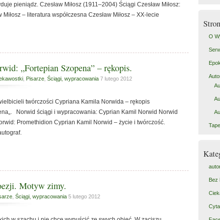
ecyduje pieniądz. Czesław Miłosz (1911–2004) Ściągi Czesław Miłosz:
 Miłosz – literatura współczesna Czesław Miłosz – XX-lecie
Stro
O W
Serw
Epok
wid: „Fortepian Szopena” – rękopis.
Auto
ekawostki
,
Pisarze
,
Ściągi, wypracowania
7 lutego 2012
Au
Au
 wielbicieli twórczości Cypriana Kamila Norwida – rękopis
ena„. Norwid ściągi i wypracowania: Cyprian Kamil Norwid Norwid
Au
rwid: Promethidion Cyprian Kamil Norwid – życie i twórczość.
Tape
autograf.
Kate
auto
Bez 
oezji. Motyw zimy.
Ciek
sarze
,
Ściągi, wypracowania
5 lutego 2012
Cyta
ich w szachu i nie chce wypuścić ze swych objęć. W zaciszu
Fac