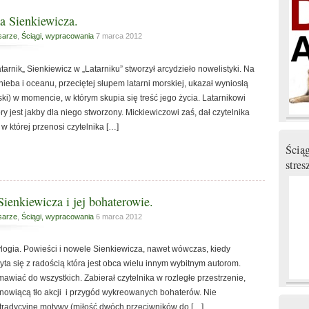
a Sienkiewicza.
sarze
,
Ściągi, wypracowania
7 marca 2012
arnik„ Sienkiewicz w „Latarniku” stworzył arcydzieło nowelistyki. Na
nieba i oceanu, przeciętej słupem latarni morskiej, ukazał wyniosłą
ski) w momencie, w którym skupia się treść jego życia. Latarnikowi
ry jest jakby dla niego stworzony. Mickiewiczowi zaś, dał czytelnika
w której przenosi czytelnika […]
Ścią
stres
ienkiewicza i jej bohaterowie.
sarze
,
Ściągi, wypracowania
6 marca 2012
logia. Powieści i nowele Sienkiewicza, nawet wówczas, kiedy
yta się z radością która jest obca wielu innym wybitnym autorom.
mawiać do wszystkich. Zabierał czytelnika w rozległe przestrzenie,
anowiącą tło akcji i przygód wykreowanych bohaterów. Nie
tradycyjne motywy (miłość dwóch przeciwników do […]