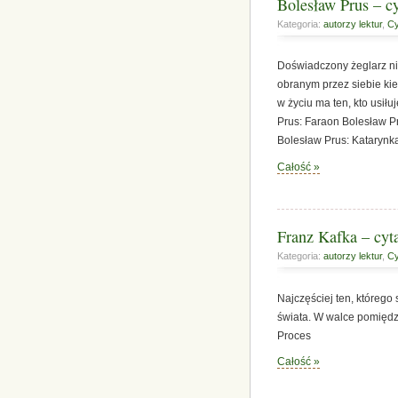
Bolesław Prus – cy
Kategoria:
autorzy lektur
,
Cy
Doświadczony żeglarz nie
obranym przez siebie kie
w życiu ma ten, kto usił
Prus: Faraon Bolesław Pr
Bolesław Prus: Katarynk
Całość »
Franz Kafka – cyta
Kategoria:
autorzy lektur
,
Cy
Najczęściej ten, którego 
świata. W walce pomiędzy
Proces
Całość »