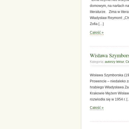
domowym, na nartach na
literaturze. Zima w liter
Władysław Reymont: „Chł
Zofia […]
Całość »
Wisława Szymborsk
Kategoria:
autorzy lektur
,
Ci
Wisława Szymborska (19
Prowencie – niedaleko z
hrabiego Władysława Za
Krakowie Mężem Wisławy 
rozwiodła się w 1954 r. [
Całość »