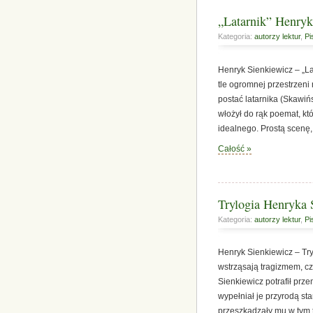
„Latarnik” Henryk
Kategoria:
autorzy lektur
,
Pi
Henryk Sienkiewicz – „Lat
tle ogromnej przestrzeni 
postać latarnika (Skawiń
włożył do rąk poemat, któ
idealnego. Prostą scenę, 
Całość »
Trylogia Henryka S
Kategoria:
autorzy lektur
,
Pi
Henryk Sienkiewicz – Try
wstrząsają tragizmem, cz
Sienkiewicz potrafił prze
wypełniał je przyrodą st
przeszkadzały mu w tym 