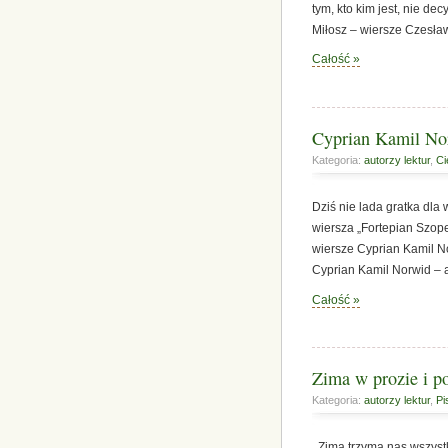
tym, kto kim jest, nie d
Miłosz – wiersze Czesław
Całość »
Cyprian Kamil Nor
Kategoria:
autorzy lektur
,
Ci
Dziś nie lada gratka dla
wiersza „Fortepian Szop
wiersze Cyprian Kamil No
Cyprian Kamil Norwid – 
Całość »
Zima w prozie i p
Kategoria:
autorzy lektur
,
Pi
Zima trzyma nas wszystk