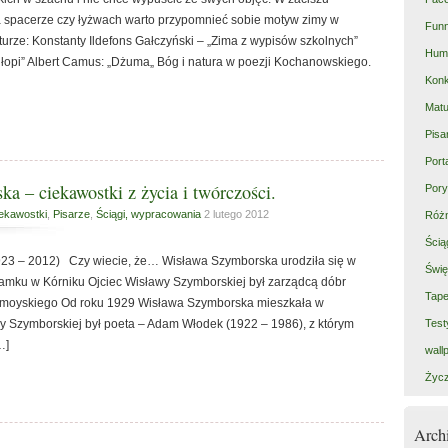
 spacerze czy łyżwach warto przypomnieć sobie motyw zimy w
Fun
aturze: Konstanty Ildefons Gałczyński – „Zima z wypisów szkolnych”
Hum
opi” Albert Camus: „Dżuma„ Bóg i natura w poezji Kochanowskiego.
Kon
Matu
Pisa
Port
a – ciekawostki z życia i twórczości.
Pory
ekawostki
,
Pisarze
,
Ściągi, wypracowania
2 lutego 2012
Róż
Ścią
23 – 2012) Czy wiecie, że… Wisława Szymborska urodziła się w
Świę
amku w Kórniku Ojciec Wisławy Szymborskiej był zarządcą dóbr
Tape
moyskiego Od roku 1929 Wisława Szymborska mieszkała w
Test
Szymborskiej był poeta – Adam Włodek (1922 – 1986), z którym
…]
wall
Życz
Arc