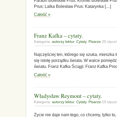
Faraon Bolesław Prus: Kroniki Bolesław Pru
Prus: Lalka Bolesław Prus: Katarynka […]
Całość »
Franz Kafka – cytaty.
Kategoria:
autorzy lektur
,
Cytaty
,
Pisarze
20 stycz
Najczęściej ten, którego się szuka, mieszka 
się istotę porządku świata. W walce pomięd
światu. Franz Kafka Ściągi: Franz Kafka Pro
Całość »
Władysław Reymont – cytaty.
Kategoria:
autorzy lektur
,
Cytaty
,
Pisarze
19 stycz
Życie nie daje nam tego, co chcemy, tylko to