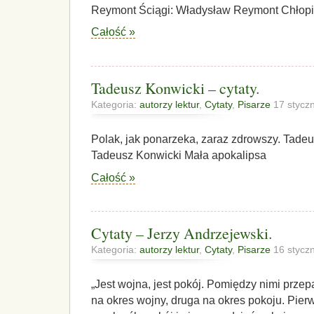
Reymont Ściągi: Władysław Reymont Chłop
Całość »
Tadeusz Konwicki – cytaty.
Kategoria:
autorzy lektur
,
Cytaty
,
Pisarze
17 stycz
Polak, jak ponarzeka, zaraz zdrowszy. Tadeu
Tadeusz Konwicki Mała apokalipsa
Całość »
Cytaty – Jerzy Andrzejewski.
Kategoria:
autorzy lektur
,
Cytaty
,
Pisarze
16 stycz
„Jest wojna, jest pokój. Pomiędzy nimi prze
na okres wojny, druga na okres pokoju. Pier