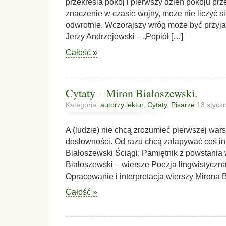
przekreśla pokój i pierwszy dzień pokoju prz
znaczenie w czasie wojny, może nie liczyć si
odwrotnie. Wczorajszy wróg może być przyja
Jerzy Andrzejewski – „Popiół […]
Całość »
Cytaty – Miron Białoszewski.
Kategoria:
autorzy lektur
,
Cytaty
,
Pisarze
13 stycz
A (ludzie) nie chcą zrozumieć pierwszej war
dosłowności. Od razu chcą załapywać coś inn
Białoszewski Ściągi: Pamiętnik z powstania
Białoszewski – wiersze Poezja lingwistyczn
Opracowanie i interpretacja wierszy Mirona
Całość »