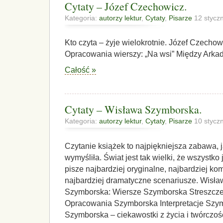
Cytaty – Józef Czechowicz.
Kategoria:
autorzy lektur
,
Cytaty
,
Pisarze
12 stycz
Kto czyta – żyje wielokrotnie. Józef Czecho
Opracowania wierszy: „Na wsi” Między Arkad
Całość »
Cytaty – Wisława Szymborska.
Kategoria:
autorzy lektur
,
Cytaty
,
Pisarze
10 stycz
Czytanie książek to najpiękniejsza zabawa, 
wymyśliła. Świat jest tak wielki, że wszystko
pisze najbardziej oryginalne, najbardziej k
najbardziej dramatyczne scenariusze. Wis
Szymborska: Wiersze Szymborska Streszcz
Opracowania Szymborska Interpretacje Szy
Szymborska – ciekawostki z życia i twórczoś