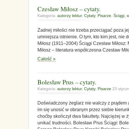
Czesław Miłosz – cytaty.
Kategoria:
autorzy lektur
,
Cytaty
,
Pisarze
,
Ściągi,
Żadnej miłości nie trzeba przeciągać poza je
umniejsza istnienie. O tym, kto kim jest, nie
Miłosz (1911–2004) Ściągi Czesław Miłosz: 
Miłosz – literatura współczesna Czesław Mił
Całość »
Bolesław Prus – cytaty.
Kategoria:
autorzy lektur
,
Cytaty
,
Pisarze
23 stycz
Doświadczony żeglarz nie walczy z prądem a
im się unosić w obranym przez siebie kierunk
choćby skończył dwa fakultety. Najciężej w ży
unikać trudności. Bolesław Prus Ściągi: Bol