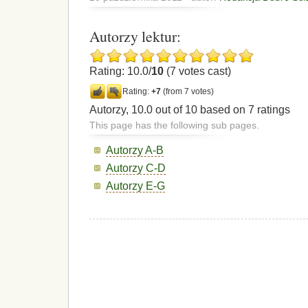
Autorzy lektur:
Rating: 10.0/
10
(7 votes cast)
Rating:
+7
(from 7 votes)
Autorzy
,
10.0
out of
10
based on
7
ratings
This page has the following sub pages.
Autorzy A-B
Autorzy C-D
Autorzy E-G