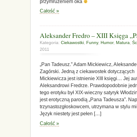
przymrużeniem oka
Całość »
Aleksander Fredro – XIII Księga „
Kategoria:
Ciekawostki
,
Funny
,
Humor
,
Matura
,
Śc
2011
„Pan Tadeusz.” Adam Mickiewicz, Aleksander
Zagórski. Jedną z ciekawostek dotyczącyc
Mickiewicza jest istnienie XIII księgi… Jej a
Aleksandrowi Fredrze. Prawdopodobnie je
tego erotyku był XIX-wieczny satyryk Włodzim
jest erotyczną parodią „Pana Tadeusza”. Na
trzynastozgłoskowcem, utrzymana w stylu m
Język niestety jest pełen […]
Całość »