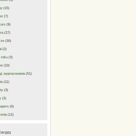
ny
(15)
or
(7)
kurs
(9)
ra
(27)
rze
(30)
al
(2)
 roku
(3)
ne
(10)
gi, wypracowania
(51)
ta
(11)
ty
(3)
y
(2)
papers
(6)
enia
(12)
hiwum