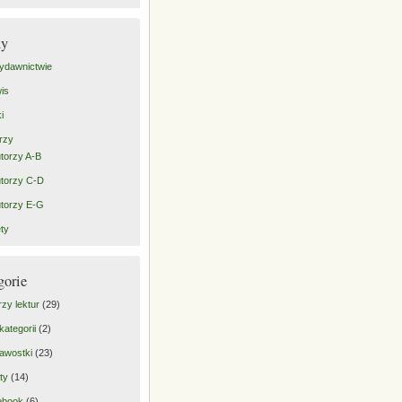
ny
ydawnictwie
is
i
rzy
torzy A-B
torzy C-D
torzy E-G
ty
gorie
rzy lektur
(29)
kategorii
(2)
awostki
(23)
ty
(14)
ebook
(6)