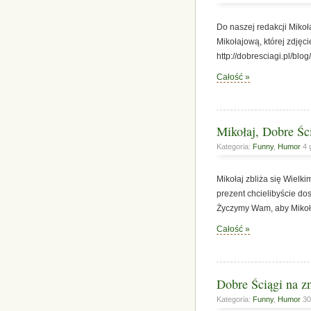
Do naszej redakcji Mikoł
Mikołajową, której zdję
http://dobresciagi.pl/bl
Całość »
Mikołaj, Dobre Ści
Kategoria:
Funny
,
Humor
4 
Mikołaj zbliża się Wielk
prezent chcielibyście do
Życzymy Wam, aby Mikoła
Całość »
Dobre Ściągi na z
Kategoria:
Funny
,
Humor
30