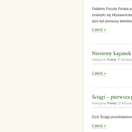
Ostatnio Poczta Polska 
znalazło się Wydawnict
dziś był pierwszy kwietn
Całość »
Niesiemy kaganek
Kategoria:
Funny
25 listopa
Całość »
Ściągi – pierwsza
Kategoria:
Funny
23 listopa
Dziś Ściągi przedstawi
Całość »