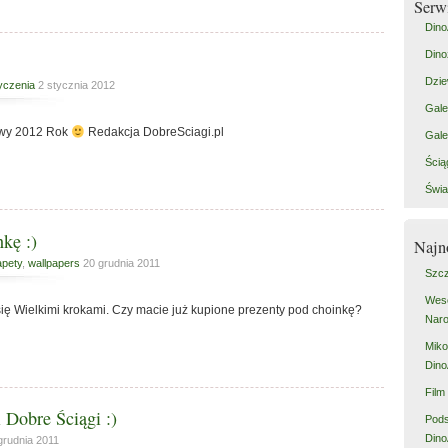
Serw
Dino
Dino
Dzie
yczenia
2 stycznia 2012
Gale
wy 2012 Rok
Redakcja DobreSciagi.pl
Gale
Ścią
Świa
kę :)
Najn
apety
,
wallpapers
20 grudnia 2011
Szcz
Weso
ą się Wielkimi krokami. Czy macie już kupione prezenty pod choinkę?
Naro
Miko
Dino
Film
 Dobre Ściągi :)
Pod
Dino
grudnia 2011