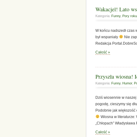
Wakacjel! Lato ws
Kategoria:
Funny
,
Pory roku
W końcu nadszedł czas 
był wspaniały
Nie zapo
Redakcja Portal.DobreSc
Całość »
Przyszła wiosna! 
Kategoria:
Funny
,
Humor
,
P
Dziś wiosennie w naszej
pogodę, cieszymy się d
Podobnie jak większość o
Wiosna w literaturze:
„Chłopach” Władysława 
Całość »