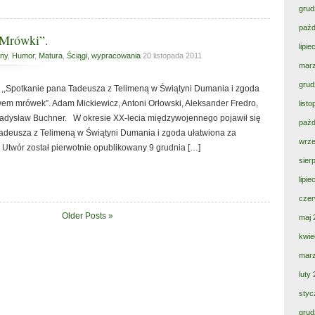
grud
paźd
„Mrówki”.
lipi
ny
,
Humor
,
Matura
,
Ściągi, wypracowania
20 listopada 2011
mar
grud
. ,,Spotkanie pana Tadeusza z Telimeną w Świątyni Dumania i zgoda
wem mrówek”. Adam Mickiewicz, Antoni Orłowski, Aleksander Fredro,
list
adysław Buchner. W okresie XX-lecia międzywojennego pojawił się
paźd
Tadeusza z Telimeną w Świątyni Dumania i zgoda ułatwiona za
wrze
Utwór został pierwotnie opublikowany 9 grudnia […]
sier
lipi
czer
Older Posts »
maj 
kwie
mar
luty
styc
grud