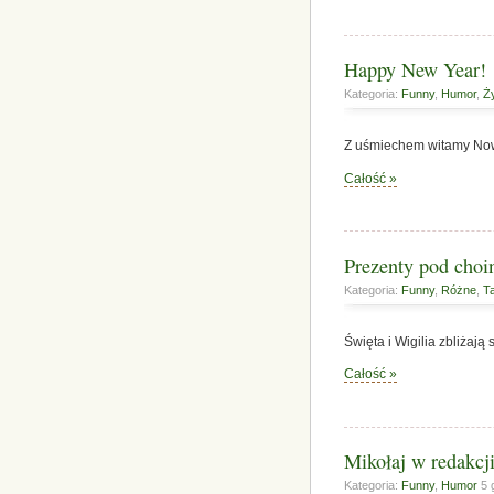
Happy New Year!
Kategoria:
Funny
,
Humor
,
Ż
Z uśmiechem witamy No
Całość »
Prezenty pod choin
Kategoria:
Funny
,
Różne
,
T
Święta i Wigilia zbliżaj
Całość »
Mikołaj w redakcji
Kategoria:
Funny
,
Humor
5 