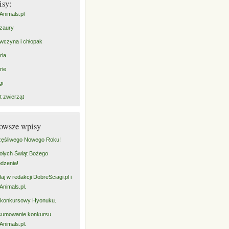
isy:
Animals.pl
zaury
wczyna i chłopak
ria
rie
gi
t zwierząt
owsze wpisy
ęśliwego Nowego Roku!
łych Świąt Bożego
dzenia!
łaj w redakcji DobreSciagi.pl i
Animals.pl.
 konkursowy Hyonuku.
sumowanie konkursu
Animals.pl.