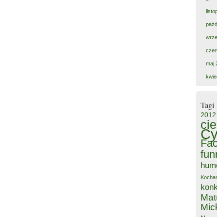
list
paźd
wrze
czer
maj 
kwie
Tagi
2012
ci
Cy
Fa
fun
hum
Kocha
kon
Mat
Mic