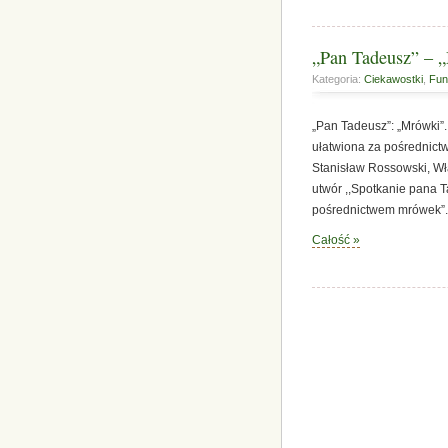
„Pan Tadeusz” – 
Kategoria:
Ciekawostki
,
Fun
„Pan Tadeusz”: „Mrówki”
ułatwiona za pośrednict
Stanisław Rossowski, Wł
utwór ,,Spotkanie pana 
pośrednictwem mrówek”. 
Całość »