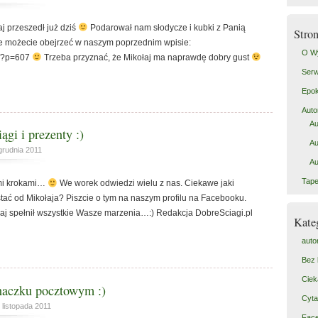
aj przeszedł już dziś
Podarował nam słodycze i kubki z Panią
Stro
cie możecie obejrzeć w naszym poprzednim wpisie:
O W
og/?p=607
Trzeba przyznać, że Mikołaj ma naprawdę dobry gust
Serw
Epok
Auto
Au
ągi i prezenty :)
Au
grudnia 2011
Au
Tape
imi krokami…
We worek odwiedzi wielu z nas. Ciekawe jaki
stać od Mikołaja? Piszcie o tym na naszym profilu na Facebooku.
j spełnił wszystkie Wasze marzenia…:) Redakcja DobreSciagi.pl
Kate
auto
Bez 
Ciek
naczku pocztowym :)
Cyta
 listopada 2011
Fac