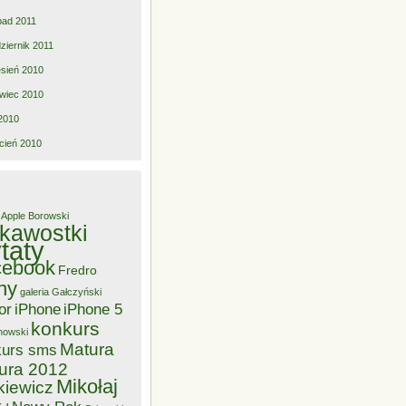
opad 2011
ziernik 2011
sień 2010
wiec 2010
2010
cień 2010
Apple
Borowski
ekawostki
taty
cebook
Fredro
ny
galeria
Gałczyński
or
iPhone
iPhone 5
konkurs
nowski
Matura
kurs sms
ura 2012
Mikołaj
kiewicz