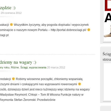
zędzie :)
29 czerwca 2012
wakacji
Wszystkim życzymy, aby pogoda dopisała i wypoczynek
minajcie o naszym nowym Portalu – http://portal.dobresciagi.pl/
iagi.pl
Ścią
stres
Idziemy na wagary :)
ory roku
,
Różne
,
Ściągi, wypracowania
20 marca 2012
 redakcji
Robimy wiosenne porządki, chłoniemy wspaniałą
łuższymi dniami i czekającymi nas wyprawami rowerowymi
sób, dzisiejszy dzień jest nieco luźniejszy więc idziemy na wagary
 Władysław Reymont: Chłopi – Tom III Wiosna Funkcje natury w
Reymonta Stefan Żeromski: Przedwiośnie