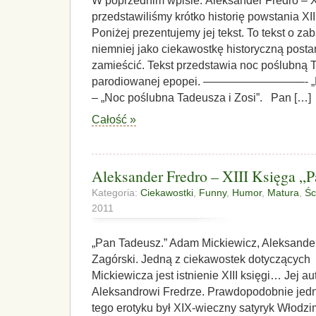
W poprzednim wpisie: Aleksander Fredro – 
przedstawiliśmy krótko historię powstania XI
Poniżej prezentujemy jej tekst. To tekst o z
niemniej jako ciekawostkę historyczną post
zamieścić. Tekst przedstawia noc poślubną 
parodiowanej epopei. —————————- „Pan
– „Noc poślubna Tadeusza i Zosi”. Pan […]
Całość »
Aleksander Fredro – XIII Księga „
Kategoria:
Ciekawostki
,
Funny
,
Humor
,
Matura
,
Śc
2011
„Pan Tadeusz.” Adam Mickiewicz, Aleksander
Zagórski. Jedną z ciekawostek dotyczącyc
Mickiewicza jest istnienie XIII księgi… Jej a
Aleksandrowi Fredrze. Prawdopodobnie je
tego erotyku był XIX-wieczny satyryk Włodzim