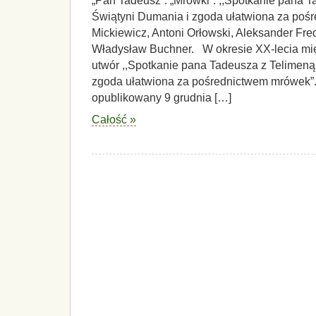
„Pan Tadeusz”: „Mrówki”. ,,Spotkanie pana 
Świątyni Dumania i zgoda ułatwiona za po
Mickiewicz, Antoni Orłowski, Aleksander Fre
Władysław Buchner. W okresie XX-lecia mi
utwór ,,Spotkanie pana Tadeusza z Telimeną
zgoda ułatwiona za pośrednictwem mrówek”. 
opublikowany 9 grudnia […]
Całość »