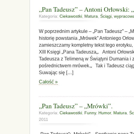
„Pan Tadeusz” – Antoni Orłowski: 
Kategoria:
Ciekawostki
,
Matura
,
Ściągi, wypracow
W poprzednim artykule – „Pan Tadeusz” – „M
historię powstania „Mrówek” Antoniego Orło
zamieszczamy kompletny tekst tego erotyku,
XIII Księgi „Pana Tadeusza„. Antoni Orłowsk
Tadeusza z Telimeną w Świątyni Dumania i 
pośrednictwem mrówek.„ Tak i Tadeusz ciągn
Suwając się […]
Całość »
„Pan Tadeusz” – „Mrówki”.
Kategoria:
Ciekawostki
,
Funny
,
Humor
,
Matura
,
Śc
2011