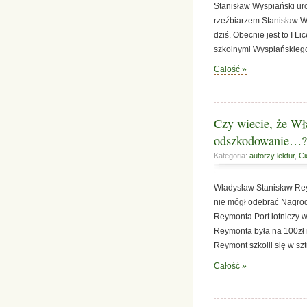
Stanisław Wyspiański uro
rzeźbiarzem Stanisław Wy
dziś. Obecnie jest to I
szkolnymi Wyspiańskiego 
Całość »
Czy wiecie, że W
odszkodowanie…?
Kategoria:
autorzy lektur
,
Ci
Władysław Stanisław Re
nie mógł odebrać Nagro
Reymonta Port lotniczy
Reymonta była na 100zł 
Reymont szkolił się w s
Całość »