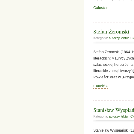
Całość »
Stefan Żeromski – 
Kategoria:
autorzy lektur
,
Ci
Stefan Żeromski (1864-
literackich: Maurycy Zyc
szlacheckiej herbu Jeli
literackie zaczął tworzy
Powieści” oraz w „Przyja
Całość »
Stanisław Wyspiańs
Kategoria:
autorzy lektur
,
Ci
Stanisław Wyspiański (