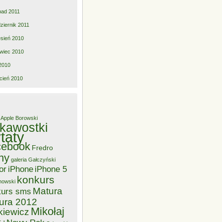
opad 2011
ziernik 2011
sień 2010
wiec 2010
2010
cień 2010
Apple
Borowski
ekawostki
taty
cebook
Fredro
ny
galeria
Gałczyński
or
iPhone
iPhone 5
konkurs
nowski
Matura
kurs sms
ura 2012
Mikołaj
kiewicz