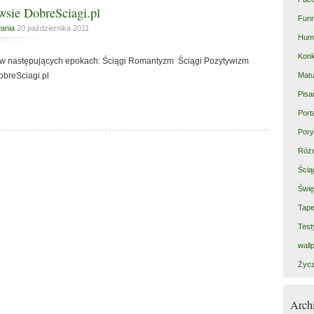
wsie DobreSciagi.pl
Fun
ania
20 października 2011
Hum
Kon
e w następujących epokach: Ściągi Romantyzm Ściągi Pozytywizm
Matu
breSciagi.pl
Pisa
Port
Pory
Róż
Ścią
Świę
Tape
Test
wall
Życz
Arc