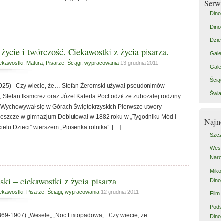
Serw
Dino
Dino
Dzie
życie i twórczość. Ciekawostki z życia pisarza.
Gale
ekawostki
,
Matura
,
Pisarze
,
Ściągi, wypracowania
13 grudnia 2011
Gale
Ścią
1925) Czy wiecie, że… Stefan Żeromski używał pseudonimów
Świa
h, Stefan Iksmoreż oraz Józef Katerla Pochodził ze zubożałej rodziny
ta Wychowywał się w Górach Świętokrzyskich Pierwsze utwory
ć jeszcze w gimnazjum Debiutował w 1882 roku w „Tygodniku Mód i
Najn
cielu Dzieci” wierszem „Piosenka rolnika”. […]
Szcz
Weso
Naro
Miko
ki – ciekawostki z życia pisarza.
Dino
ekawostki
,
Pisarze
,
Ściągi, wypracowania
12 grudnia 2011
Film
Pod
1869-1907) „Wesele„ „Noc Listopadowa„ Czy wiecie, że…
Dino