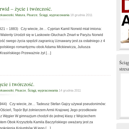
wid – życie i twórczość.
ekawostki
,
Matura
,
Pisarze
,
Ściągi, wypracowania
18 grudnia 2011
821 – 1883) Czy wiecie, że… Cyprian Kamil Norwid miał imiona:
Walenty Urodził się w Laskowie-Głuchach Zmarł w Paryżu Norwid
ość swego życia spędził zagranicą Uznawany jest za ostatniego z 4
 polskiego romantyzmu obok Adama Mickiewicza, Juliusza
Krasińskiego Przeważnie żył […]
Ścią
stres
cie i twórczość.
ekawostki
,
Pisarze
,
Ściągi, wypracowania
14 grudnia 2011
1944) Czy wiecie, że… Tadeusz Stefan Gajcy używał pseudonimów:
 Oścień, Topór Był żołnierzem Armii Krajowej Jego przodkowie
i z Węgier W gimnazjum chodził do jednej klasy z Wojciechem
antem Obok Krzysztofa Kamila Baczyńskiego uważany jest za
 pokolenia Kolumbów W jego […]