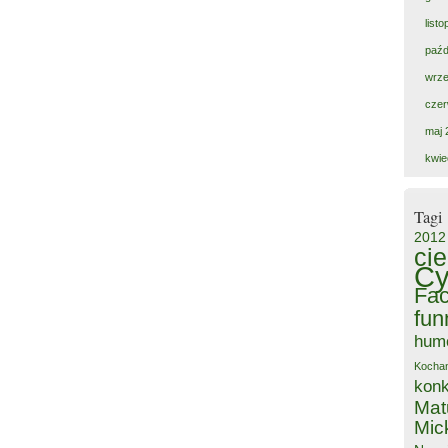
list
paźd
wrze
czer
maj 
kwie
Tagi
2012
ci
Cy
Fa
fun
hum
Kocha
kon
Mat
Mic