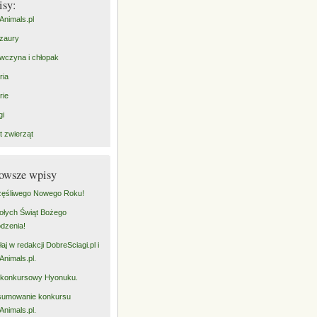
isy:
Animals.pl
zaury
wczyna i chłopak
ria
rie
gi
t zwierząt
owsze wpisy
ęśliwego Nowego Roku!
łych Świąt Bożego
dzenia!
łaj w redakcji DobreSciagi.pl i
Animals.pl.
 konkursowy Hyonuku.
sumowanie konkursu
Animals.pl.