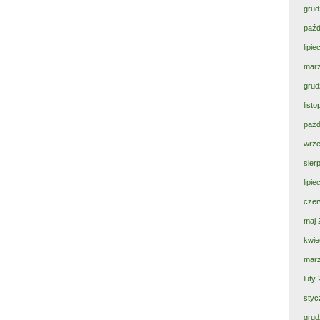
grud
paźd
lipi
mar
grud
list
paźd
wrze
sier
lipi
czer
maj 
kwie
mar
luty
styc
grud