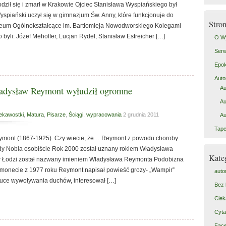
dził się i zmarł w Krakowie Ojciec Stanisława Wyspiańskiego był
spiański uczył się w gimnazjum Św. Anny, które funkcjonuje do
Stro
 Liceum Ogólnokształcące im. Bartłomieja Nowodworskiego Kolegami
byli: Józef Mehoffer, Lucjan Rydel, Stanisław Estreicher […]
O W
Serw
Epok
Auto
Au
ładysław Reymont wyłudził ogromne
Au
ekawostki
,
Matura
,
Pisarze
,
Ściągi, wypracowania
2 grudnia 2011
Au
Tape
ymont (1867-1925). Czy wiecie, że… Reymont z powodu choroby
dy Nobla osobiście Rok 2000 został uznany rokiem Władysława
Kate
 w Łodzi został nazwany imieniem Władysława Reymonta Podobizna
monecie z 1977 roku Reymont napisał powieść grozy- „Wampir”
auto
ztuce wywoływania duchów, interesował […]
Bez 
Ciek
Cyta
Fac