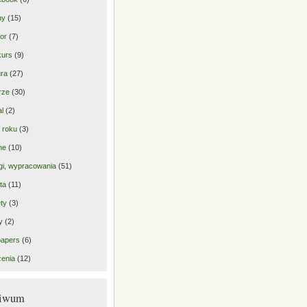
ny
(15)
or
(7)
kurs
(9)
ra
(27)
rze
(30)
al
(2)
 roku
(3)
ne
(10)
gi, wypracowania
(51)
ta
(11)
ty
(3)
y
(2)
papers
(6)
enia
(12)
hiwum