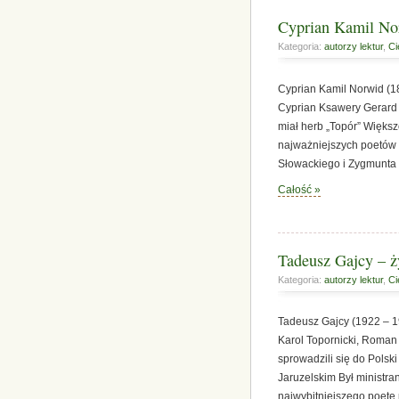
Cyprian Kamil Nor
Kategoria:
autorzy lektur
,
Ci
Cyprian Kamil Norwid (1
Cyprian Ksawery Gerard 
miał herb „Topór” Większ
najważniejszych poetów
Słowackiego i Zygmunta 
Całość »
Tadeusz Gajcy – ży
Kategoria:
autorzy lektur
,
Ci
Tadeusz Gajcy (1922 – 
Karol Topornicki, Roman
sprowadzili się do Polsk
Jaruzelskim Był ministr
najwybitniejszego poetę