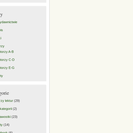
ny
ydawnictwie
is
i
rzy
torzy A-B
torzy C-D
torzy E-G
ty
gorie
rzy lektur
(29)
kategorii
(2)
awostki
(23)
ty
(14)
ebook
(6)