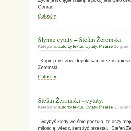
Życie jest ciągle walką, a pokój jest tylko 
Conrad
Całość »
Słynne cytaty – Stefan Żeromski.
Kategoria:
autorzy lektur
,
Cytaty
,
Pisarze
16 grudn
Kopiuj mistrzów, dopóki sam nie zostaniesz
Żeromski
Całość »
Stefan Żeromski – cytaty.
Kategoria:
autorzy lektur
,
Cytaty
,
Pisarze
15 grudn
Gdybyś kiedy we śnie poczuła, że oczy moje 
miłością, wiedz, żem żyć przestał. Stefan 