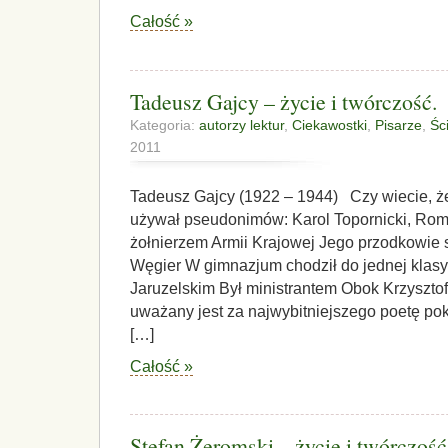
Całość »
Tadeusz Gajcy – życie i twórczość.
Kategoria:
autorzy lektur
,
Ciekawostki
,
Pisarze
,
Śc
2011
Tadeusz Gajcy (1922 – 1944) Czy wiecie, 
używał pseudonimów: Karol Topornicki, Rom
żołnierzem Armii Krajowej Jego przodkowie s
Węgier W gimnazjum chodził do jednej klas
Jaruzelskim Był ministrantem Obok Krzyszt
uważany jest za najwybitniejszego poetę p
[…]
Całość »
Stefan Żeromski – życie i twórczość