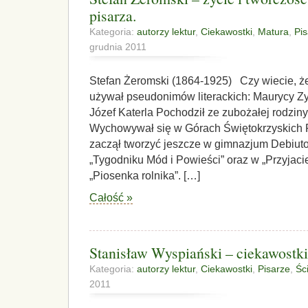
pisarza.
Kategoria:
autorzy lektur
,
Ciekawostki
,
Matura
,
Pi
grudnia 2011
Stefan Żeromski (1864-1925) Czy wiecie, 
używał pseudonimów literackich: Maurycy Zy
Józef Katerla Pochodził ze zubożałej rodziny
Wychowywał się w Górach Świętokrzyskich Pi
zaczął tworzyć jeszcze w gimnazjum Debiut
„Tygodniku Mód i Powieści” oraz w „Przyjaci
„Piosenka rolnika”. […]
Całość »
Stanisław Wyspiański – ciekawostki 
Kategoria:
autorzy lektur
,
Ciekawostki
,
Pisarze
,
Śc
2011