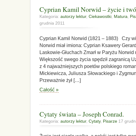
Cyprian Kamil Norwid – życie i twó
Kategoria:
autorzy lektur
,
Ciekawostki
,
Matura
,
Pi
grudnia 2011
Cyprian Kamil Norwid (1821 – 1883) Czy wi
Norwid miał imiona: Cyprian Ksawery Gerard
Laskowie-Głuchach Zmarł w Paryżu Norwid m
Większość swego życia spędził zagranicą Uz
z 4 najważniejszych poetów polskiego rom
Mickiewicza, Juliusza Słowackiego i Zygmun
Przeważnie żył […]
Całość »
Cytaty świata – Joseph Conrad.
Kategoria:
autorzy lektur
,
Cytaty
,
Pisarze
17 grudn