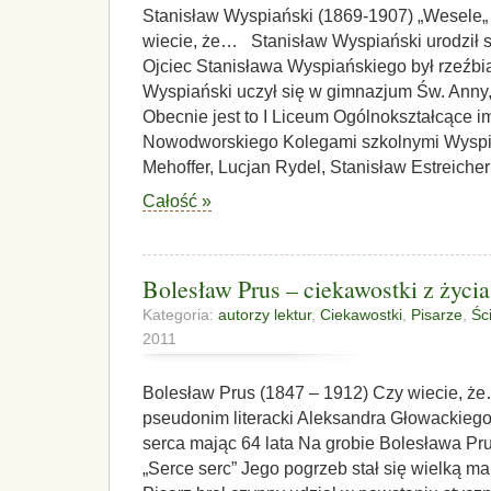
Stanisław Wyspiański (1869-1907) „Wesele
wiecie, że… Stanisław Wyspiański urodził s
Ojciec Stanisława Wyspiańskiego był rzeźbi
Wyspiański uczył się w gimnazjum Św. Anny, 
Obecnie jest to I Liceum Ogólnokształcące im
Nowodworskiego Kolegami szkolnymi Wyspia
Mehoffer, Lucjan Rydel, Stanisław Estreicher
Całość »
Bolesław Prus – ciekawostki z życia
Kategoria:
autorzy lektur
,
Ciekawostki
,
Pisarze
,
Śc
2011
Bolesław Prus (1847 – 1912) Czy wiecie, że
pseudonim literacki Aleksandra Głowackiego
serca mając 64 lata Na grobie Bolesława Pru
„Serce serc” Jego pogrzeb stał się wielką m