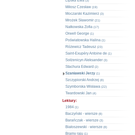
Lipska Ewa
(3)
Miłosz Czesław
(19)
Moczarski Kazimierz
(3)
Mrożek Sławomir
(21)
Nałkowska Zofia
(17)
Orwell George
(1)
Poświatowska Halina
(1)
Różewicz Tadeusz
(23)
Saint-Exupéry Antoine de
(1)
Sołżenicyn Aleksander
(3)
Stachura Edward
(2)
Szaniawski Jerzy
(1)
Szczypiorski Andrzej
(8)
Szymborska Wisława
(22)
Twardowski Jan
(4)
Lektury:
1984
(1)
Baczyński - wiersze
(8)
Barańczak - wiersze
(3)
Białoszewski - wiersze
(8)
Bramy raju
(1)