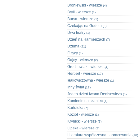
Broniewski - wiersze
(4)
Bryll - wiersze
(3)
Bursa - wiersze
(1)
Czekając na Godota
(3)
Dwa teatry
(1)
Dzień na Harmenzach
(7)
Dżuma
(21)
Fizycy
(3)
Gajcy - wiersze
(2)
Grochowiak - wiersze
(4)
Herbert - wiersze
(17)
Iłłakowiczówna - wiersze
(1)
Inny świat
(17)
Jeden dzień Iwana Denisowicza
(3)
Kamienie na szaniec
(1)
Kartoteka
(7)
Kozioł - wiersze
(1)
Krynicki - wiersze
(1)
Lipska - wiersze
(3)
Literatura współczesna - opracowania
(10)