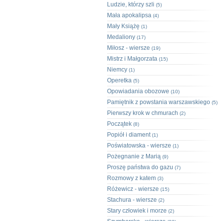
Ludzie, którzy szli
(5)
Mała apokalipsa
(4)
Mały Książę
(1)
Medaliony
(17)
Miłosz - wiersze
(19)
Mistrz i Małgorzata
(15)
Niemcy
(1)
Operetka
(5)
Opowiadania obozowe
(10)
Pamiętnik z powstania warszawskiego
(5)
Pierwszy krok w chmurach
(2)
Początek
(8)
Popiół i diament
(1)
Poświatowska - wiersze
(1)
Pożegnanie z Marią
(9)
Proszę państwa do gazu
(7)
Rozmowy z katem
(3)
Różewicz - wiersze
(15)
Stachura - wiersze
(2)
Stary człowiek i morze
(2)