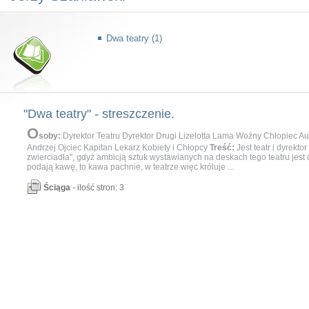
Dwa teatry (1)
"Dwa teatry" - streszczenie.
O
soby:
Dyrektor Teatru Dyrektor Drugi Lizelotta Lama Woźny Chłopiec A
Andrzej Ojciec Kapitan Lekarz Kobiety i Chłopcy
Treść:
Jest teatr i dyrekto
zwierciadła", gdyż ambicją sztuk wystawianych na deskach tego teatru jest 
podają kawę, to kawa pachnie, w teatrze więc króluje ...
Ściąga
- ilość stron: 3