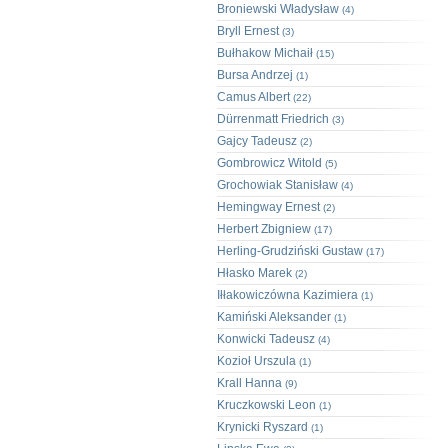
Broniewski Władysław
(4)
Bryll Ernest
(3)
Bułhakow Michaił
(15)
Bursa Andrzej
(1)
Camus Albert
(22)
Dürrenmatt Friedrich
(3)
Gajcy Tadeusz
(2)
Gombrowicz Witold
(5)
Grochowiak Stanisław
(4)
Hemingway Ernest
(2)
Herbert Zbigniew
(17)
Herling-Grudziński Gustaw
(17)
Hłasko Marek
(2)
Iłłakowiczówna Kazimiera
(1)
Kamiński Aleksander
(1)
Konwicki Tadeusz
(4)
Kozioł Urszula
(1)
Krall Hanna
(9)
Kruczkowski Leon
(1)
Krynicki Ryszard
(1)