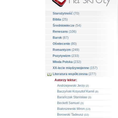
Starożytność
(70)
Biblia
(25)
Średniowiecze
(54)
Renesans
(106)
Barok
(87)
Oświecenie
(80)
Romantyzm
(249)
Pozytywizm
(233)
Młoda Polska
(232)
XX-lecie międzywojenne
(157)
Literatura współczesna
(277)
Autorzy lektur:
Andrzejewski Jerzy
(2)
Baczyński Krzysztof Kamil
(9)
Barańczak Stanisław
(3)
Beckett Samuel
(3)
Białoszewski Miron
(13)
Borowski Tadeusz
(22)