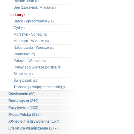
Racine Jean
(1)
Sęp Szarzyński Mikołaj
(7)
Lektury:
Barok - opracowania
(19)
Cyd
(5)
Morsztyn - Sonety
(8)
Morsztyn - Wiersze
(5)
Naborowski - Wiersze
(12)
Pamiętniki
(7)
Potocki - Wiersze
(9)
Rytmy abo wiersze polskie
(3)
Skąpiec
(11)
Świętoszek
(12)
Transakcja wojny chocimskiej
(1)
Oświecenie
(80)
Romantyzm
(249)
Pozytywizm
(233)
Młoda Polska
(232)
XX-lecie międzywojenne
(157)
Literatura współczesna
(277)