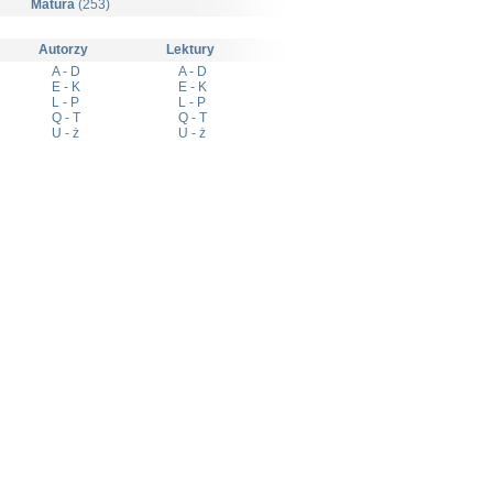
Matura
(253)
Autorzy
Lektury
A - D
A - D
E - K
E - K
L - P
L - P
Q - T
Q - T
U - ż
U - ż