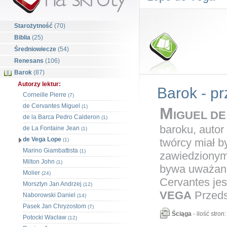
Starożytność
(70)
Biblia
(25)
Średniowiecze
(54)
Renesans
(106)
Barok
(87)
Autorzy lektur:
Barok - pr
Corneille Pierre
(7)
de Cervantes Miguel
(1)
M
IGUEL D
de la Barca Pedro Calderon
(1)
baroku, autor
de La Fontaine Jean
(1)
de Vega Lope
twórcy miał b
(1)
Marino Giambattista
(1)
zawiedzionym 
Milton John
(1)
bywa uważana 
Molier
(24)
Cervantes jes
Morsztyn Jan Andrzej
(12)
VEGA
Przedst
Naborowski Daniel
(14)
Pasek Jan Chryzostom
(7)
Ściąga
- ilość stron:
Potocki Wacław
(12)